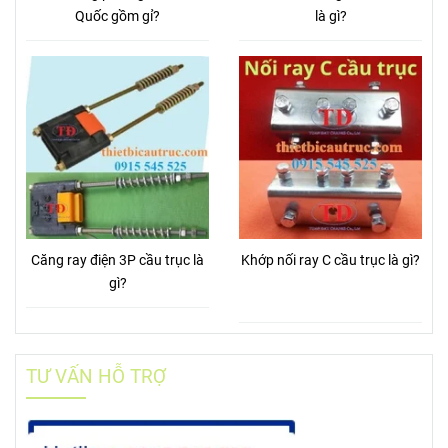
Quốc gồm gỉ?
là gì?
Căng ray điện 3P cầu trục là
Khớp nối ray C cầu trục là gì?
gì?
TƯ VẤN HỖ TRỢ