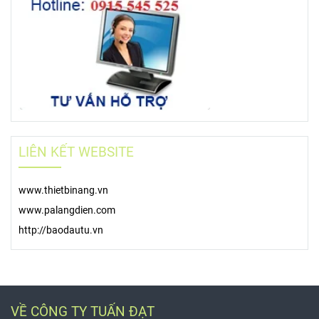
LIÊN KẾT WEBSITE
www.thietbinang.vn
www.palangdien.com
http://baodautu.vn
VỀ CÔNG TY TUẤN ĐẠT