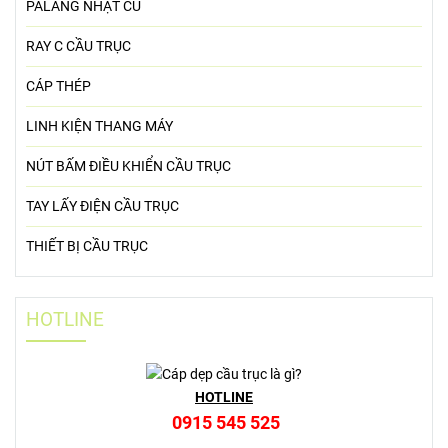
PALANG NHẬT CŨ
RAY C CẦU TRỤC
CÁP THÉP
LINH KIỆN THANG MÁY
NÚT BẤM ĐIỀU KHIỂN CẦU TRỤC
TAY LẤY ĐIỆN CẦU TRỤC
THIẾT BỊ CẦU TRỤC
HOTLINE
HOTLINE
0915 545 525