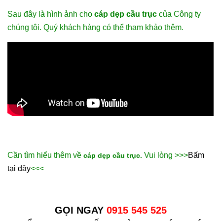
Sau đây là hình ảnh cho
cáp dẹp cầu trục
của Công ty
chúng tôi. Quý khách hàng có thể tham khảo thêm.
Cần tìm hiểu thêm về
Vui lòng >>>
Bấm
cáp dẹp cầu trục.
tại đây
<<<
GỌI NGAY
0915 545 525