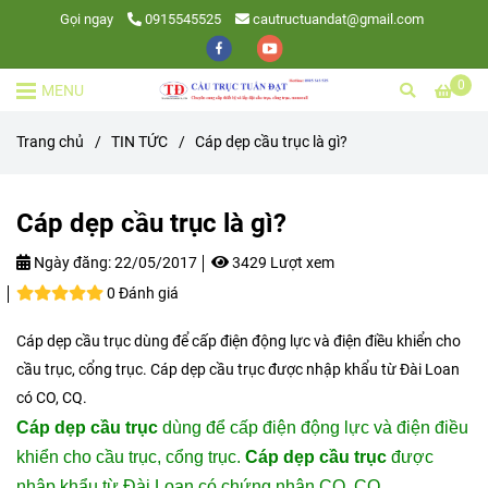
Gọi ngay
0915545525
cautructuandat@gmail.com
0
MENU
Trang chủ
/
TIN TỨC
/
Cáp dẹp cầu trục là gì?
Cáp dẹp cầu trục là gì?
Ngày đăng:
22/05/2017
3429 Lượt xem
0 Đánh giá
Cáp dẹp cầu trục dùng để cấp điện động lực và điện điều khiển cho
cầu trục, cổng trục. Cáp dẹp cầu trục được nhập khẩu từ Đài Loan
có CO, CQ.
Cáp dẹp cầu trục
dùng để cấp điện động lực và điện điều
khiển cho cầu trục, cổng trục.
Cáp dẹp cầu trục
được
nhập khẩu từ Đài Loan có chứng nhận CO, CQ.