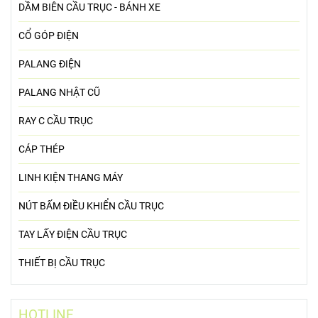
DẦM BIÊN CẦU TRỤC - BÁNH XE
CỔ GÓP ĐIỆN
PALANG ĐIỆN
PALANG NHẬT CŨ
RAY C CẦU TRỤC
CÁP THÉP
LINH KIỆN THANG MÁY
NÚT BẤM ĐIỀU KHIỂN CẦU TRỤC
TAY LẤY ĐIỆN CẦU TRỤC
THIẾT BỊ CẦU TRỤC
HOTLINE