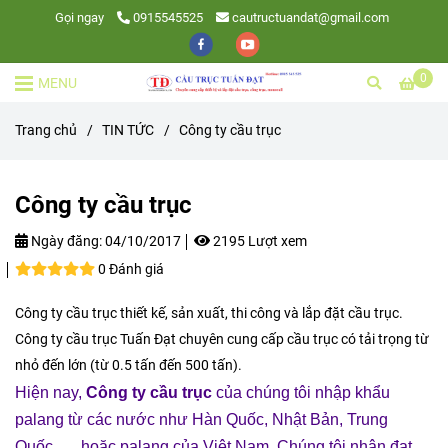
Gọi ngay
0915545525
cautructuandat@gmail.com
0
MENU
Trang chủ
/
TIN TỨC
/
Công ty cầu trục
Công ty cầu trục
Ngày đăng:
04/10/2017
2195 Lượt xem
0 Đánh giá
Công ty cầu trục thiết kế, sản xuất, thi công và lắp đặt cầu trục.
Công ty cầu trục Tuấn Đạt chuyên cung cấp cầu trục có tải trọng từ
nhỏ đến lớn (từ 0.5 tấn đến 500 tấn).
Hiện nay,
Công ty cầu trục
của chúng tôi nhập khẩu
palang từ các nước như Hàn Quốc, Nhật Bản, Trung
Quốc, … hoặc palang của Việt Nam. Chúng tôi nhận đạt