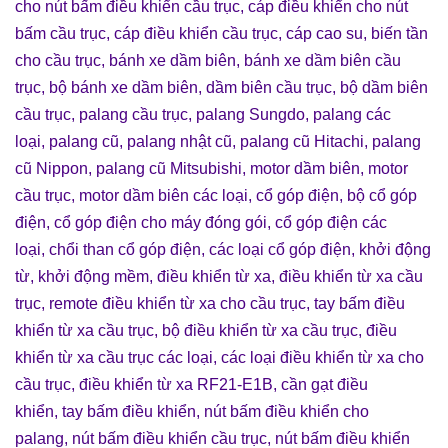
cho nút bấm điều khiển cầu trục
,
cáp điều khiển cho nút
bấm cầu trục
,
cáp điều khiển cầu trục
,
cáp cao su
,
biến tần
cho cầu trục
,
bánh xe dầm biên
,
bánh xe dầm biên cầu
trục
,
bộ bánh xe dầm biên
,
dầm biên cầu trục
,
bộ dầm biên
cầu trục
,
palang cầu trục
,
palang Sungdo
,
palang các
loại
,
palang cũ
,
palang nhật cũ
,
palang cũ Hitachi
,
palang
cũ Nippon
,
palang cũ Mitsubishi
,
motor dầm biên
,
motor
cầu trục
,
motor dầm biên các loại
,
cổ góp điện
,
bộ cổ góp
điện
,
cổ góp điện cho máy đóng gói
,
cổ góp điện các
loại
,
chổi than cổ góp điện
,
các loại cổ góp điện
,
khởi động
từ
,
khởi động mềm
,
điều khiển từ xa
,
điều khiển từ xa cầu
trục
,
remote điều khiển từ xa cho cầu trục
,
tay bấm điều
khiển từ xa cầu trục
,
bộ điều khiển từ xa cầu trục
,
điều
khiển từ xa cầu trục các loại
,
các loại điều khiển từ xa cho
cầu trục
,
điều khiển từ xa RF21-E1B
,
cần gạt điều
khiển
,
tay bấm điều khiển
,
nút bấm điều khiển cho
palang
,
nút bấm điều khiển cầu trục
,
nút bấm điều khiển