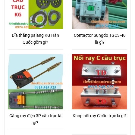
Đĩa thắng palang KG Hàn
Contactor Sungdo TGC3-40
Quốc gồm gỉ?
là gì?
Căng ray điện 3P cầu trục là
Khớp nối ray C cầu trục là gì?
gì?