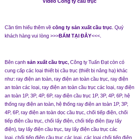
Video Công ty cầu trục
Cần tìm hiểu thêm về
công ty sản xuất cầu trục
. Quý
khách hàng vui lòng >>>
BẤM TẠI ĐÂY
<<<.
Bên cạnh
sản xuất cầu trục,
Công ty Tuấn Đạt
còn có
cung cấp các loại
thiết bị cầu trục
(
thiết bị nâng hạ
) khác
như:
ray điện an toàn
,
ray điện an toàn cầu trục
,
ray điện
an toàn các loại
,
ray điện an toàn cầu trục các loại
,
ray điện
an toàn 1P, 3P, 4P, 6P
,
ray điện cầu trục 1P, 3P, 4P, 6P
,
hệ
thống ray điện an toàn
,
hệ thống ray điện an toàn 1P, 3P,
4P, 6P
,
ray điện an toàn dọc cầu trục
,
chổi tiếp điện
,
chổi
tiếp điện cầu trục
,
chổi lấy điện
,
chổi tiếp điện (tay lấy
điện),
tay lấy điện cầu trục
,
tay lấy điện cầu trục các
loại
,
chổi tiếp điện cầu trục các loại
,
các loại chổi tiếp điện