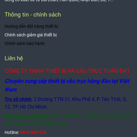
Thông tin - chính sách
Hướng dẫn đặt hàng thiết bị
Chính sách giảm giá thiết bị
Chính sách bảo hành
Liên hệ
CÔNG TY TNHH THIẾT BỊ VÀ CẦU TRỤC TUẤN ĐẠT
Chuyên cung cấp thiết bị cầu trục hàng đầu tại Việt
Nam
Trụ sở chính
: 2 Đường TTN 21, Khu Phố 4, P. Tân Thới, Q.
12, TP. Hồ Chí Minh.
Văn phòng giao dịch
:
A34 - A35 Lê Thị Riêng, Phường Thới
An, Quận 12,
TP. Hồ Chí Minh.
Hotline:
0915 545 525