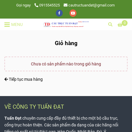
Gọi ngay
0915545525
cautructuandat@gmail.com
0
MENU
Giỏ hàng
Chưa có sản phẩm nào trong giỏ hàng
Tiếp tục mua hàng
VỀ CÔNG TY TUẤN ĐẠT
Tuấn Đạt
chuyên cung cấp đầy đủ thiết bị cho một bộ cầu trục,
cổng trục hoàn thiện. Các sản phẩm đa dạng của các hãng nổi
tiếng có xuất xứ từ Đài Loan, Hàn Quốc, Nhật Bản, Đứ, Ý...