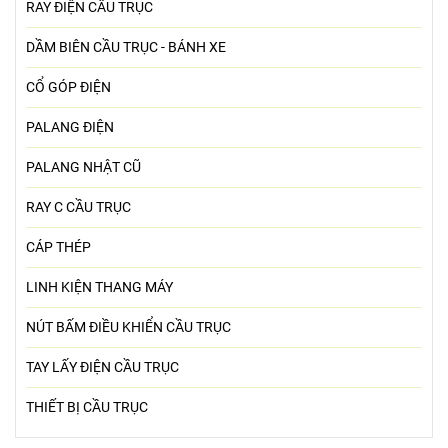
RAY ĐIỆN CẦU TRỤC
DẦM BIÊN CẦU TRỤC - BÁNH XE
CỔ GÓP ĐIỆN
PALANG ĐIỆN
PALANG NHẬT CŨ
RAY C CẦU TRỤC
CÁP THÉP
LINH KIỆN THANG MÁY
NÚT BẤM ĐIỀU KHIỂN CẦU TRỤC
TAY LẤY ĐIỆN CẦU TRỤC
THIẾT BỊ CẦU TRỤC