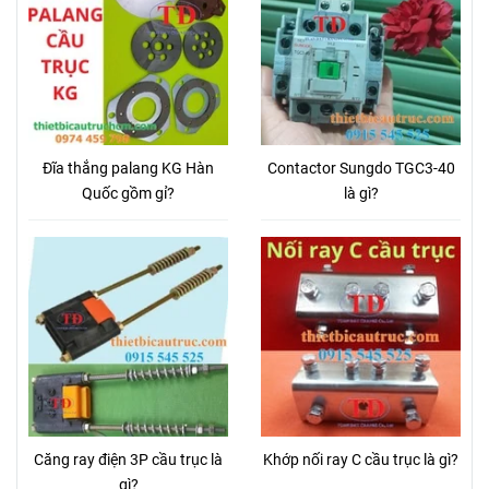
Đĩa thắng palang KG Hàn
Contactor Sungdo TGC3-40
Quốc gồm gỉ?
là gì?
Căng ray điện 3P cầu trục là
Khớp nối ray C cầu trục là gì?
gì?