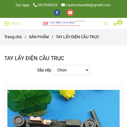
Gọi ngay
0915545525
cautructuandat@gmail.com
0
MENU
Trang chủ
/
SẢN PHẨM
/
TAY LẤY ĐIỆN CẦU TRỤC
TAY LẤY ĐIỆN CẦU TRỤC
Sắp xếp: