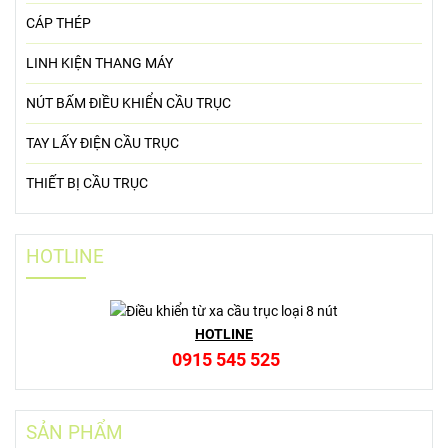
CÁP THÉP
LINH KIỆN THANG MÁY
NÚT BẤM ĐIỀU KHIỂN CẦU TRỤC
TAY LẤY ĐIỆN CẦU TRỤC
THIẾT BỊ CẦU TRỤC
HOTLINE
HOTLINE
0915 545 525
SẢN PHẨM