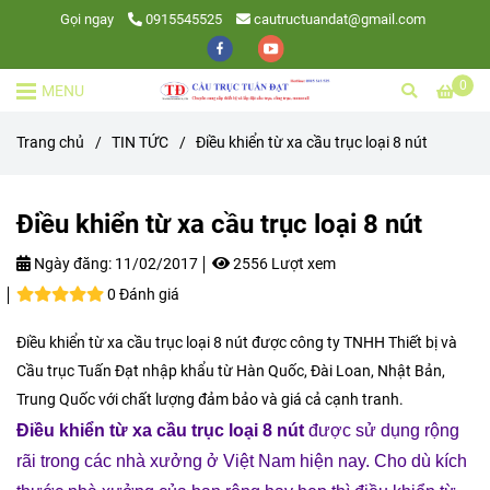
Gọi ngay
0915545525
cautructuandat@gmail.com
0
MENU
Trang chủ
/
TIN TỨC
/
Điều khiển từ xa cầu trục loại 8 nút
Điều khiển từ xa cầu trục loại 8 nút
Ngày đăng:
11/02/2017
2556 Lượt xem
0 Đánh giá
Điều khiển từ xa cầu trục loại 8 nút được công ty TNHH Thiết bị và
Cầu trục Tuấn Đạt nhập khẩu từ Hàn Quốc, Đài Loan, Nhật Bản,
Trung Quốc với chất lượng đảm bảo và giá cả cạnh tranh.
Điều khiển từ xa cầu trục loại 8 nút
được sử dụng rộng
rãi trong các nhà xưởng ở Việt Nam hiện nay. Cho dù kích