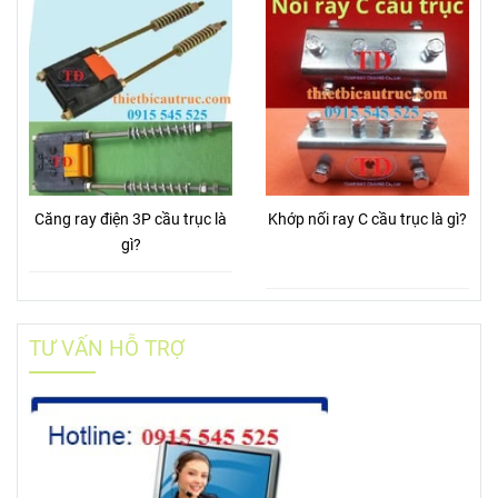
Căng ray điện 3P cầu trục là
Khớp nối ray C cầu trục là gì?
gì?
TƯ VẤN HỖ TRỢ