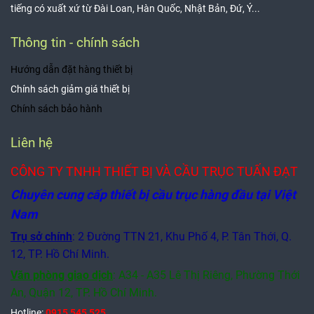
tiếng có xuất xứ từ Đài Loan, Hàn Quốc, Nhật Bản, Đứ, Ý...
Thông tin - chính sách
Hướng dẫn đặt hàng thiết bị
Chính sách giảm giá thiết bị
Chính sách bảo hành
Liên hệ
CÔNG TY TNHH THIẾT BỊ VÀ CẦU TRỤC TUẤN ĐẠT
Chuyên cung cấp thiết bị cầu trục hàng đầu tại Việt
Nam
Trụ sở chính
: 2 Đường TTN 21, Khu Phố 4, P. Tân Thới, Q.
12, TP. Hồ Chí Minh.
Văn phòng giao dịch
:
A34 - A35 Lê Thị Riêng, Phường Thới
An, Quận 12,
TP. Hồ Chí Minh.
Hotline:
0915 545 525