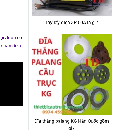
Tay lấy điện 3P 60A là gì?
trục
luôn có
c nhận đơn
Đĩa thắng palang KG Hàn Quốc gồm
gỉ?