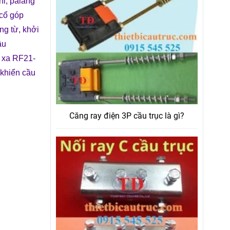
hi
,
palang
cổ góp
ng từ
,
khởi
ầu
ừ xa RF21-
 khiển cầu
Căng ray điện 3P cầu trục là gì?