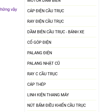
MOTOR DẦM BIÊN
 những vậy
CÁP ĐIỆN CẦU TRỤC
RAY ĐIỆN CẦU TRỤC
DẦM BIÊN CẦU TRỤC - BÁNH XE
CỔ GÓP ĐIỆN
PALANG ĐIỆN
PALANG NHẬT CŨ
RAY C CẦU TRỤC
CÁP THÉP
LINH KIỆN THANG MÁY
NÚT BẤM ĐIỀU KHIỂN CẦU TRỤC