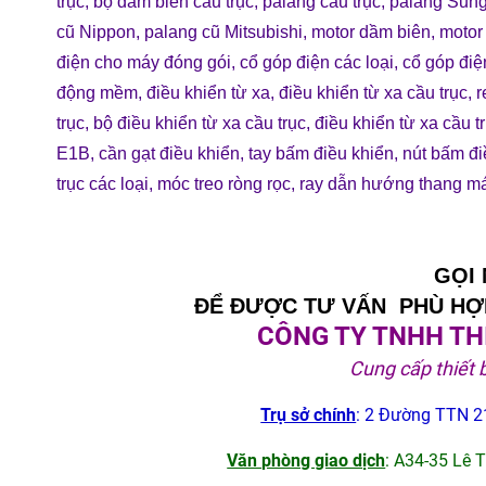
trục
,
bộ dầm biên cầu trục
,
palang cầu trục
,
palang Sun
cũ Nippon
,
palang cũ Mitsubishi
,
motor dầm biên
,
motor 
điện cho máy đóng gói
,
cổ góp điện các loại
,
cổ góp điệ
động mềm
,
điều khiển từ xa
,
điều khiển từ xa cầu trục
,
r
trục
,
bộ điều khiển từ xa cầu trục
,
điều khiển từ xa cầu tr
E1B
,
cần gạt điều khiển
,
tay bấm điều khiển
,
nút bấm đi
trục các loạ
i
,
móc treo ròng rọc
,
ray dẫn hướng thang m
GỌI
ĐỂ ĐƯỢC TƯ VẤN PHÙ HỢP
CÔNG TY TNHH THI
Cung cấp thiết 
Trụ sở chính
: 2 Đường TTN 21
Văn phòng giao dịch
: A34-35 Lê 