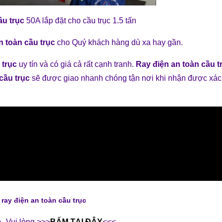
ầu trục
50A lắp đặt cho cầu trục 1.5 tấn
n toàn cầu trục
cho Quý khách hàng dù xa hay gần.
 trục
uy tín và có giá cả rất cạnh tranh.
Ray điện an toàn cầu 
 cầu trục
sẽ được giao nhanh chóng tận nơi khi nhận được xá
o
ray điện an toàn cầu trục
A
. Vui lòng >>>
BẤM TẠI ĐÂY
<<<.