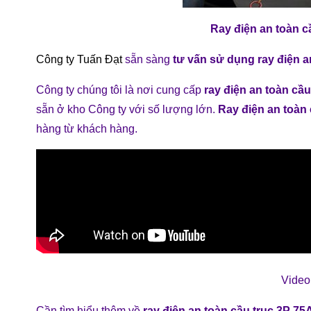
Ray điện an toàn c
Công ty Tuấn Đạt
sẵn sàng
tư vấn sử dụng ray điện a
Công ty chúng tôi là nơi cung cấp
ray điện an toàn cầu
sẵn ở kho Công ty với số lượng lớn.
Ray điện an toàn
hàng từ khách hàng.
Vide
Cần tìm hiểu thêm về
ray điện an toàn cầu trục 3P 75