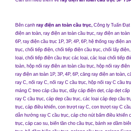
Bên cạnh
ray điện an toàn cầu trục
,
Công ty Tuấn Đạt
điện an toàn
,
ray điện an toàn cầu trục
,
ray điện an toàn
6P
,
ray điện cầu trục 1P, 3P, 4P, 6P
,
hệ thống ray điện an
trục
,
chổi tiếp điện
,
chổi tiếp điện cầu trục
,
chổi lấy điện
loại
,
chổi tiếp điện cầu trục các loại
,
các loại chổi tiếp đ
toàn
,
hộp nối ray điện an toàn cầu trục
,
hộp nối ray điện
ray điện an toàn 1P, 3P, 4P, 6P
,
căng ray điện an toàn
,
c
ray C
,
nối ray C
,
nối ray C cầu trục
,
hộp nối ray C cầu tr
máng C treo cáp cầu trục
,
dây cáp điện dẹt
,
cáp dẹt cấp 
ray C cầu trục
,
cáp dẹp cầu trục
,
các loại cáp dẹp cầu tr
trục
,
cáp điều khiển
,
con trượt ray C
,
con trượt ray C cầu
dẫn hướng ray C cầu trục
,
cáp cho nút bấm điều khiển c
trục
,
cáp cao su
,
biến tần cho cầu trục
,
bánh xe dầm biê