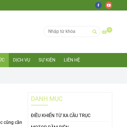
0
ỨC
DỊCH VỤ
SỰ KIỆN
LIÊN HỆ
DANH MỤC
ĐIỀU KHIỂN TỪ XA CẦU TRỤC
ục cũng cần