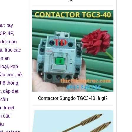
hư:
ray
3P, 4P,
 dọc cầu
ầu trục các
ện an
loại
,
kẹp
ầu trục
,
hệ
hệ thống
c
,
cáp dẹt
Contactor Sungdo TGC3-40 là gì?
 cầu
n trượt
n cầu
ầu