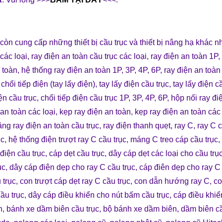
 còn cung cấp những
thiết bị cầu trục
và
thiết bị nâng hạ
khác n
 các loạ
i
,
ray điện an toàn cầu trục các loại
,
ray điện an toàn 1P, 
 toàn
,
hệ thống ray điện an toàn 1P, 3P, 4P, 6P
,
ray điện an toàn
,
chổi tiếp điện (tay lấy điện)
,
tay lấy điện cầu trục
,
tay lấy điện c
iện cầu trục
,
chổi tiếp điện cầu trục 1P, 3P, 4P, 6P
,
hộp nối ray đi
 an toàn các loại
,
kẹp ray điện an toàn
,
kẹp ray điện an toàn các 
ăng ray điện an toàn cầu trục
,
ray điện thanh quẹt
,
ray C
,
ray C c
ục
,
hệ thống điện trượt ray C cầu trục
,
máng C treo cáp cầu trục
,
điện cầu trục
,
cáp dẹt cầu trục
,
dây cáp dẹt các loại cho cầu trụ
ục
,
dây cáp điện dẹp cho ray C cầu trục
,
cáp điên dẹp cho ray C
 trục
,
con trượt cáp dẹt ray C cầu trục
,
con dẫn hướng ray C
,
co
ầu trục
,
dây cáp điều khiển cho nút bấm cầu trục
,
cáp điều khiể
n
,
bánh xe dầm biên cầu trục
,
bộ bánh xe dầm biên
,
dầm biên c