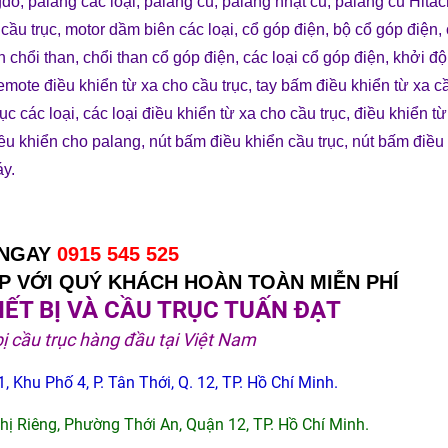
gdo
,
palang các loại
,
palang cũ
,
palang nhật cũ
,
palang cũ Hitac
cầu trục
,
motor dầm biên các loại
,
cổ góp điện
,
bộ cổ góp điện
,
n chổi than
,
chổi than cổ góp điện
,
các loại cổ góp điện
,
khởi độ
emote điều khiển từ xa cho cầu trục
,
tay bấm điều khiển từ xa c
ục các loại
,
các loại điều khiển từ xa cho cầu trục
,
điều khiển t
ều khiển cho palang
,
nút bấm điều khiển cầu trục
,
nút bấm điều
áy
.
 NGAY
0915 545 525
 VỚI QUÝ KHÁCH HOÀN TOÀN MIỄN PHÍ
ẾT BỊ VÀ CẦU TRỤC TUẤN ĐẠT
bị cầu trục hàng đầu tại Việt Nam
, Khu Phố 4, P. Tân Thới, Q. 12, TP. Hồ Chí Minh.
Thị Riêng, Phường Thới An, Quận 12, TP. Hồ Chí Minh.