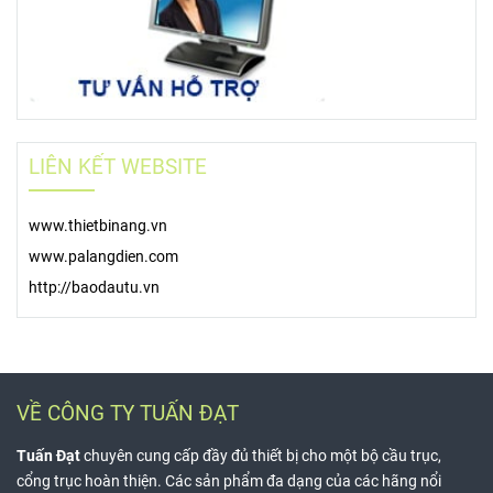
Căng ray điện 3P cầu trục là
Khớp nối ray C cầu trục là gì?
gì?
TƯ VẤN HỖ TRỢ
LIÊN KẾT WEBSITE