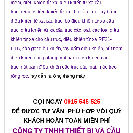
mềm
,
điều khiển từ xa
,
điều khiển từ xa cầu
trục
,
remote điều khiển từ xa cho cầu trục
,
tay bấm
điều khiển từ xa cầu trục
,
bộ điều khiển từ xa cầu
trục
,
điều khiển từ xa cầu trục các loại
,
các loại điều
khiển từ xa cho cầu trục
,
điều khiển từ xa RF21-
E1B
,
cần gạt điều khiển
,
tay bấm điều khiển
,
nút bấm
điều khiển cho palang
,
nút bấm điều khiển cầu
trục
,
nút bấm điều khiển cầu trục các loạ
i
,
móc treo
ròng rọc
,
ray dẫn hướng thang máy
.
GỌI NGAY
0915 545 525
ĐỂ ĐƯỢC TƯ VẤN PHÙ HỢP VỚI QUÝ
KHÁCH HOÀN TOÀN MIỄN PHÍ
CÔNG TY TNHH THIẾT BỊ VÀ CẦU