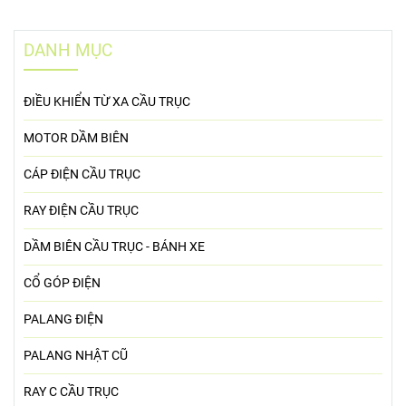
Cáp dẹt cầu trục 16Cx1.5
Cáp cao su cầu trục Samwon, Hwasan
DANH MỤC
ĐIỀU KHIỂN TỪ XA CẦU TRỤC
MOTOR DẦM BIÊN