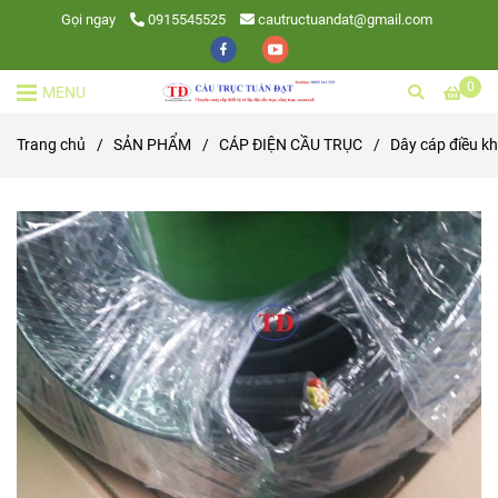
Gọi ngay
0915545525
cautructuandat@gmail.com
0
MENU
Trang chủ
/
SẢN PHẨM
/
CÁP ĐIỆN CẦU TRỤC
/
Dây cáp điều kh