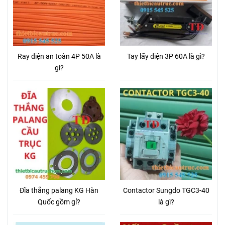
Tay bấm điều khiển từ xa
cầu trục
TIN TỨC
Ray điện an toàn 4P 50A là
Tay lấy điện 3P 60A là gì?
gì?