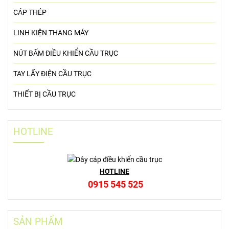
CÁP ĐIỆN CẦU TRỤC
RAY ĐIỆN CẦU TRỤC
DẦM BIÊN CẦU TRỤC - BÁNH XE
CỔ GÓP ĐIỆN
PALANG ĐIỆN
PALANG NHẬT CŨ
RAY C CẦU TRỤC
CÁP THÉP
LINH KIỆN THANG MÁY
NÚT BẤM ĐIỀU KHIỂN CẦU TRỤC
TAY LẤY ĐIỆN CẦU TRỤC