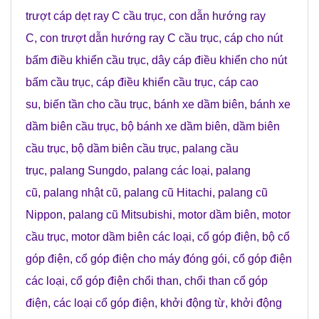
trượt cáp dẹt ray C cầu trục
,
con dẫn hướng ray
C
,
con trượt dẫn hướng ray C cầu trục
,
cáp cho nút
bấm điều khiển cầu trục
,
dây cáp điều khiển cho nút
bấm cầu trục
,
cáp điều khiển cầu trục
,
cáp cao
su
,
biến tần cho cầu trục
,
bánh xe dầm biên
,
bánh xe
dầm biên cầu trục
,
bộ bánh xe dầm biên
,
dầm biên
cầu trục
,
bộ dầm biên cầu trục
,
palang cầu
trục
,
palang Sungdo
,
palang các loại
,
palang
cũ
,
palang nhật cũ
,
palang cũ Hitachi
,
palang cũ
Nippon
,
palang cũ Mitsubishi
,
motor dầm biên
,
motor
cầu trục
,
motor dầm biên các loại
,
cổ góp điện
,
bộ cổ
góp điện
,
cổ góp điện cho máy đóng gói
,
cổ góp điện
các loại
,
cổ góp điện chổi than
,
chổi than cổ góp
điện
,
các loại cổ góp điện
,
khởi động từ
,
khởi động