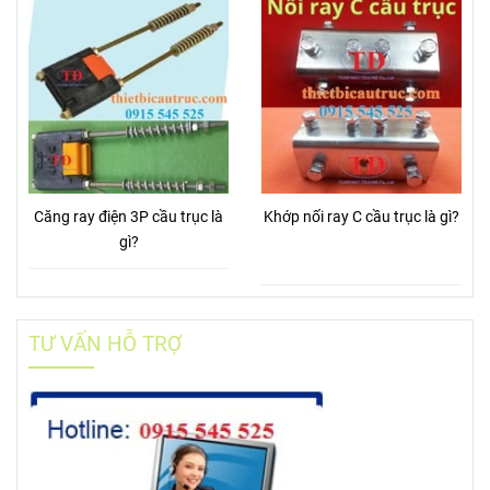
Đĩa thắng palang KG Hàn
Contactor Sungdo TGC3-40
Quốc gồm gỉ?
là gì?