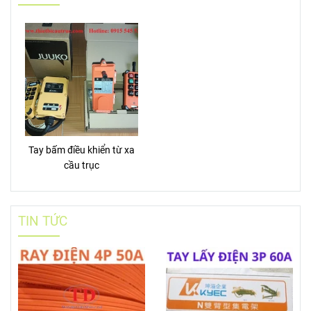
THIẾT BỊ CẦU TRỤC
HOTLINE
HOTLINE
0915 545 525
SẢN PHẨM