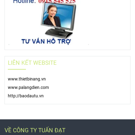
LIÊN KẾT WEBSITE
www.thietbinang.vn
www.palangdien.com
http://baodautu.vn
VỀ CÔNG TY TUẤN ĐẠT