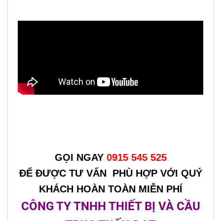
GỌI NGAY
0915 545 525
ĐỂ ĐƯỢC TƯ VẤN PHÙ HỢP VỚI QUÝ
KHÁCH HOÀN TOÀN MIỄN PHÍ
CÔNG TY TNHH THIẾT BỊ VÀ CẦU