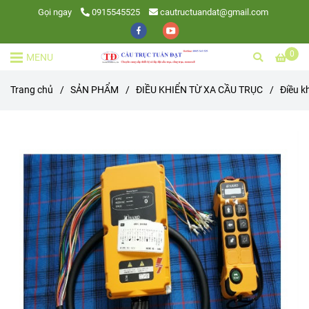
Gọi ngay
0915545525
cautructuandat@gmail.com
0
MENU
Trang chủ
/
SẢN PHẨM
/
ĐIỀU KHIỂN TỪ XA CẦU TRỤC
/
Điều k