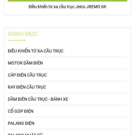
Điều khiển từ xa cầu trục Jeico JREMO 6K
DANH MỤC
ĐIỀU KHIỂN TỪ XA CẦU TRỤC
MOTOR DẦM BIÊN
CÁP ĐIỆN CẦU TRỤC
RAY ĐIỆN CẦU TRỤC
DẦM BIÊN CẦU TRỤC - BÁNH XE
CỔ GÓP ĐIỆN
PALANG ĐIỆN