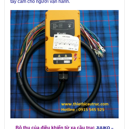
tay cầm cho người vận hành.
Bộ thu của điều khiển từ xa cầu trục
JUUKO –