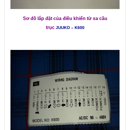
Sơ đồ lắp đặt của
điều khiển từ xa cầu
trục
JUUKO – K600