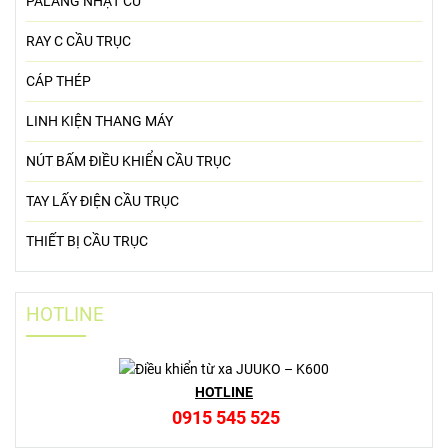
PALANG NHẬT CŨ
RAY C CẦU TRỤC
CÁP THÉP
LINH KIỆN THANG MÁY
NÚT BẤM ĐIỀU KHIỂN CẦU TRỤC
TAY LẤY ĐIỆN CẦU TRỤC
THIẾT BỊ CẦU TRỤC
HOTLINE
HOTLINE
0915 545 525