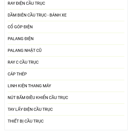
RAY ĐIỆN CẦU TRỤC
DẦM BIÊN CẦU TRỤC - BÁNH XE
CỔ GÓP ĐIỆN
PALANG ĐIỆN
PALANG NHẬT CŨ
RAY C CẦU TRỤC
CÁP THÉP
LINH KIỆN THANG MÁY
NÚT BẤM ĐIỀU KHIỂN CẦU TRỤC
TAY LẤY ĐIỆN CẦU TRỤC
THIẾT BỊ CẦU TRỤC