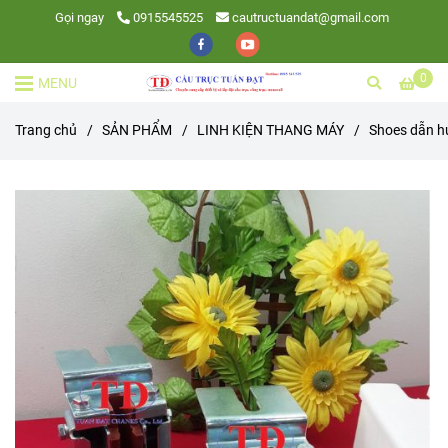
Gọi ngay
0915545525
cautructuandat@gmail.com
0
MENU
Trang chủ
/
SẢN PHẨM
/
LINH KIỆN THANG MÁY
/
Shoes dẫn h