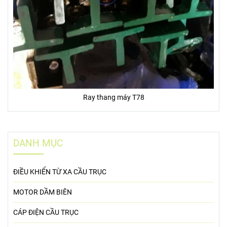
Ray thang máy T78
DANH MỤC
ĐIỀU KHIỂN TỪ XA CẦU TRỤC
MOTOR DẦM BIÊN
CÁP ĐIỆN CẦU TRỤC