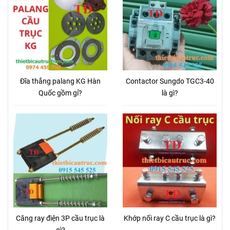
Đĩa thắng palang KG Hàn
Contactor Sungdo TGC3-40
Quốc gồm gỉ?
là gì?
Căng ray điện 3P cầu trục là
Khớp nối ray C cầu trục là gì?