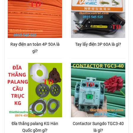
Ray điện an toàn 4P 50A là
Tay lấy điện 3P 60A là gì?
gì?
Đĩa thắng palang KG Hàn
Contactor Sungdo TGC3-40
Quốc gồm gỉ?
là gì?