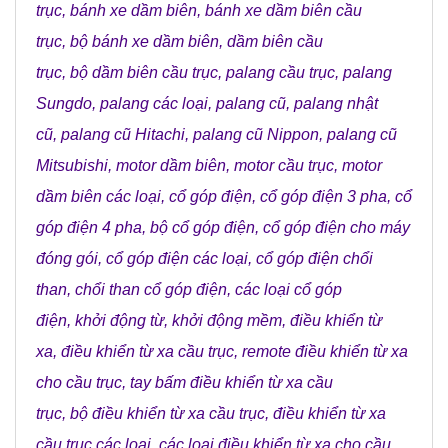
trục
,
bánh xe dầm biên
,
bánh xe dầm biên cầu
trục
,
bộ bánh xe dầm biên
,
dầm biên cầu
trục
,
bộ dầm biên cầu trục
,
palang cầu trục
,
palang
Sungdo
,
palang các loại
,
palang cũ
,
palang nhật
cũ
,
palang cũ Hitachi
,
palang cũ Nippon
,
palang cũ
Mitsubishi
,
motor dầm biên
,
motor cầu trục
,
motor
dầm biên các loại
,
cổ góp điện
,
cổ góp điện 3 pha
,
cổ
góp điện 4 pha
,
bộ cổ góp điện
,
cổ góp điện cho máy
đóng gói
,
cổ góp điện các loại
,
cổ góp điện chổi
than
,
chổi than cổ góp điện
,
các loại cổ góp
điện
,
khởi động từ
,
khởi động mềm
,
điều khiển từ
xa
,
điều khiển từ xa cầu trục
,
remote điều khiển từ xa
cho cầu trục
,
tay bấm điều khiển từ xa cầu
trục
,
bộ điều khiển từ xa cầu trục
,
điều khiển từ xa
cầu trục các loại
,
các loại điều khiển từ xa cho cầu