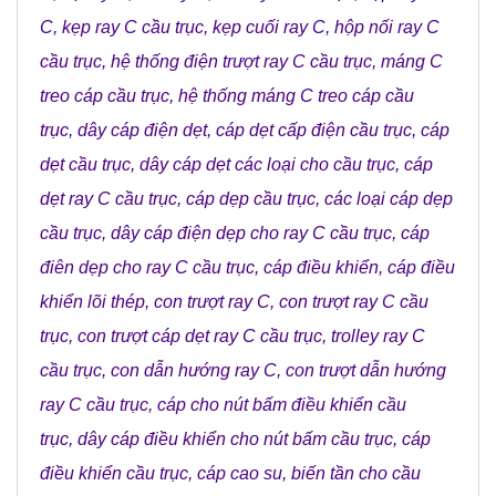
C
,
kẹp ray C cầu trục
,
kẹp cuối ray C
,
hộp nối ray C
cầu trục
,
hệ thống điện trượt ray C cầu trục
,
máng C
treo cáp cầu trục
,
hệ thống máng C treo cáp cầu
trục
,
dây cáp điện dẹt
,
cáp dẹt cấp điện cầu trục
,
cáp
dẹt cầu trục
,
dây cáp dẹt các loại cho cầu trục
,
cáp
dẹt ray C cầu trục
,
cáp dẹp cầu trục
,
các loại cáp dẹp
cầu trục
,
dây cáp điện dẹp cho ray C cầu trục
,
cáp
điên dẹp cho ray C cầu trục
,
cáp điều khiển
,
cáp điều
khiển lõi thép
,
con trượt ray C
,
con trượt ray C cầu
trục
,
con trượt cáp dẹt ray C cầu trục
,
trolley ray C
cầu trục
,
con dẫn hướng ray C
,
con trượt dẫn hướng
ray C cầu trục
,
cáp cho nút bấm điều khiển cầu
trục
,
dây cáp điều khiển cho nút bấm cầu trục
,
cáp
điều khiển cầu trục
,
cáp cao su
,
biến tần cho cầu