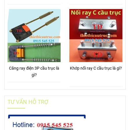
Căng ray điện 3P cầu trục là
Khớp nối ray C cầu trục là gì?
gì?
TƯ VẤN HỖ TRỢ