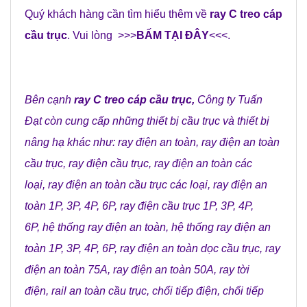
Quý khách hàng cần tìm hiểu thêm về
ray C treo cáp
cầu trục
. Vui lòng >>>
BẤM TẠI ĐÂY
<<<.
Bên cạnh
ray C treo cáp cầu trục
,
Công ty Tuấn
Đạt
còn cung cấp những
thiết bị cầu trục
và
thiết bị
nâng hạ
khác như:
ray điện an toàn
,
ray điện an toàn
cầu trục
,
ray điện cầu trục
,
ray điện an toàn các
loại
,
ray điện an toàn cầu trục các loại
,
ray điện an
toàn 1P, 3P, 4P, 6P
,
ray điện cầu trục 1P, 3P, 4P,
6P
,
hệ thống ray điện an toàn
,
hệ thống ray điện an
toàn 1P, 3P, 4P, 6P
,
ray điện an toàn dọc cầu trục
,
ray
điện an toàn 75A
,
ray điện an toàn 50A
,
ray tời
điện
,
rail an toàn cầu trục
,
chổi tiếp điện
,
chổi tiếp