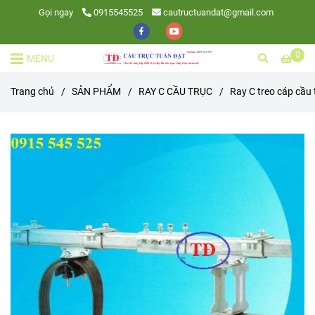
Gọi ngay
0915545525
cautructuandat@gmail.com
0
MENU
Trang chủ
/
SẢN PHẨM
/
RAY C CẦU TRỤC
/
Ray C treo cáp cầu 