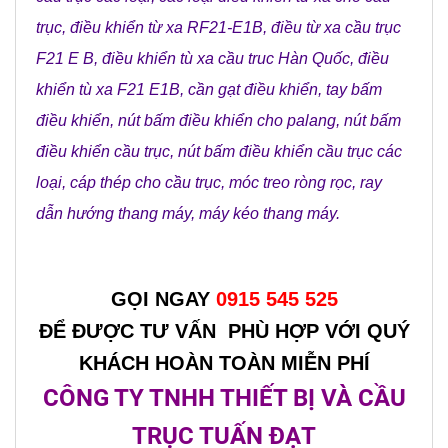
trục
,
điều khiển từ xa RF21-E1B
,
điều từ xa cầu trục
F21 E B
,
điều khiển tù xa cầu truc Hàn Quốc
,
điều
khiển tù xa F21 E1B
,
cần gạt điều khiển
,
tay bấm
điều khiển
,
nút bấm điều khiển cho palang
,
nút bấm
điều khiển cầu trục
,
nút bấm điều khiển cầu trục các
loại
,
cáp thép cho cầu trục
,
móc treo ròng rọc
,
ray
dẫn hướng thang máy
,
máy kéo thang máy
.
GỌI NGAY
0915 545 525
ĐỂ ĐƯỢC TƯ VẤN PHÙ HỢP VỚI QUÝ
KHÁCH HOÀN TOÀN MIỄN PHÍ
CÔNG TY TNHH THIẾT BỊ VÀ CẦU
TRỤC TUẤN ĐẠT