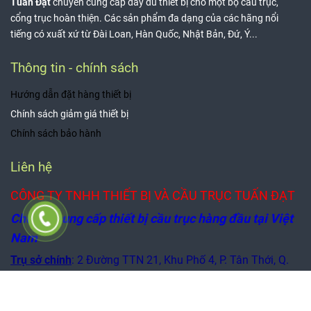
Tuấn Đạt
chuyên cung cấp đầy đủ thiết bị cho một bộ cầu trục,
cổng trục hoàn thiện. Các sản phẩm đa dạng của các hãng nổi
tiếng có xuất xứ từ Đài Loan, Hàn Quốc, Nhật Bản, Đứ, Ý...
Thông tin - chính sách
Hướng dẫn đặt hàng thiết bị
Chính sách giảm giá thiết bị
Chính sách bảo hành
Liên hệ
CÔNG TY TNHH THIẾT BỊ VÀ CẦU TRỤC TUẤN ĐẠT
Chuyên cung cấp thiết bị cầu trục hàng đầu tại Việt
Nam
Trụ sở chính
: 2 Đường TTN 21, Khu Phố 4, P. Tân Thới, Q.
12, TP. Hồ Chí Minh.
Văn phòng giao dịch
:
A34 - A35 Lê Thị Riêng, Phường Thới