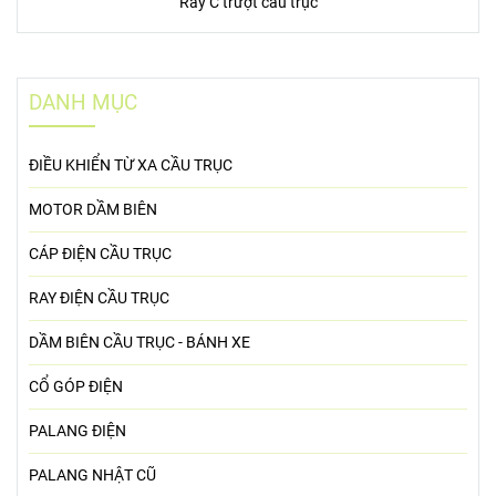
Ray C trượt cầu trục
DANH MỤC
ĐIỀU KHIỂN TỪ XA CẦU TRỤC
MOTOR DẦM BIÊN
CÁP ĐIỆN CẦU TRỤC
RAY ĐIỆN CẦU TRỤC
DẦM BIÊN CẦU TRỤC - BÁNH XE
CỔ GÓP ĐIỆN
PALANG ĐIỆN
PALANG NHẬT CŨ