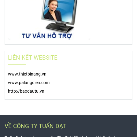
LIÊN KẾT WEBSITE
www.thietbinang.vn
www.palangdien.com
http://baodautu.vn
VỀ CÔNG TY TUẤN ĐẠT