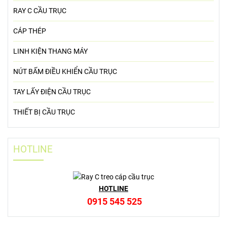
RAY C CẦU TRỤC
CÁP THÉP
LINH KIỆN THANG MÁY
NÚT BẤM ĐIỀU KHIỂN CẦU TRỤC
TAY LẤY ĐIỆN CẦU TRỤC
THIẾT BỊ CẦU TRỤC
HOTLINE
HOTLINE
0915 545 525