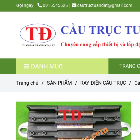
Gọi ngay
0915545525
cautructuandat@gmail.com
DANH MỤC
TRANG 
Trang chủ
/
SẢN PHẨM
/
RAY ĐIỆN CẦU TRỤC
/
Cá