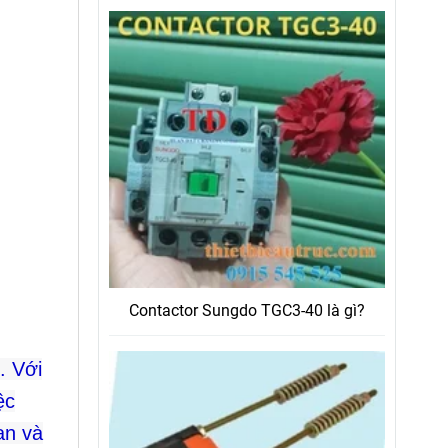
Contactor Sungdo TGC3-40 là gì?
. Với
ệc
an và