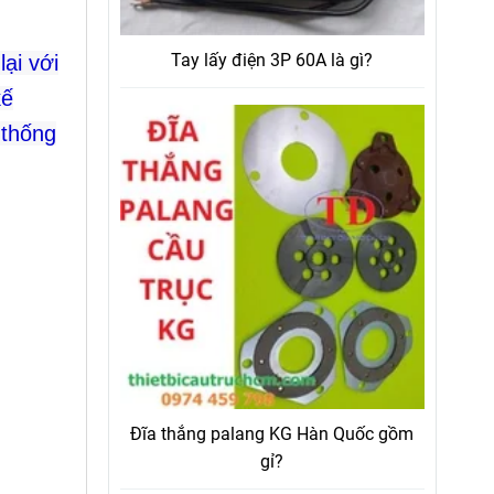
Tay lấy điện 3P 60A là gì?
ại với
kế
 thống
Đĩa thắng palang KG Hàn Quốc gồm
gỉ?