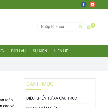
0
ỨC
DỊCH VỤ
SỰ KIỆN
LIÊN HỆ
DANH MỤC
ĐIỀU KHIỂN TỪ XA CẦU TRỤC
an toàn,
ền cao và