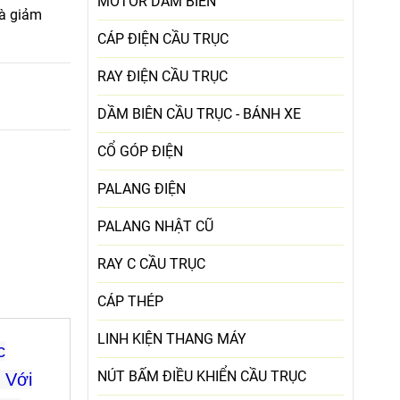
MOTOR DẦM BIÊN
và giảm
CÁP ĐIỆN CẦU TRỤC
RAY ĐIỆN CẦU TRỤC
DẦM BIÊN CẦU TRỤC - BÁNH XE
CỔ GÓP ĐIỆN
PALANG ĐIỆN
PALANG NHẬT CŨ
RAY C CẦU TRỤC
CÁP THÉP
LINH KIỆN THANG MÁY
c
NÚT BẤM ĐIỀU KHIỂN CẦU TRỤC
 Với