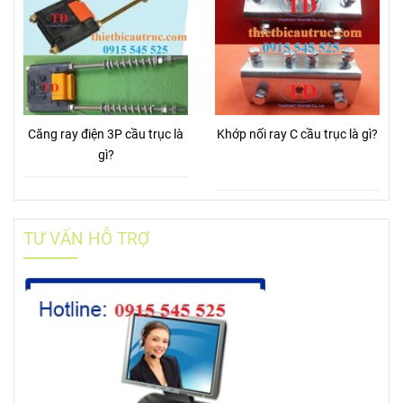
Căng ray điện 3P cầu trục là
Khớp nối ray C cầu trục là gì?
gì?
TƯ VẤN HỖ TRỢ