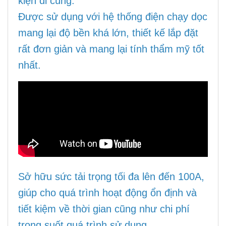
kiện đi cùng.
Được sử dụng với hệ thống điện chạy dọc
mang lại độ bền khá lớn, thiết kế lắp đặt
rất đơn giản và mang lại tính thẩm mỹ tốt
nhất.
Sở hữu sức tải trọng tối đa lên đến 100A,
giúp cho quá trình hoạt động ổn định và
tiết kiệm về thời gian cũng như chi phí
trong suốt quá trình sử dụng.