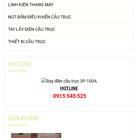
LINH KIỆN THANG MÁY
NÚT BẤM ĐIỀU KHIỂN CẦU TRỤC
TAY LẤY ĐIỆN CẦU TRỤC
THIẾT BỊ CẦU TRỤC
HOTLINE
HOTLINE
0915 545 525
SẢN PHẨM