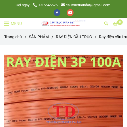
Gọi ngay
0915545525
cautructuandat@gmail.com
0
MENU
Trang chủ
/
SẢN PHẨM
/
RAY ĐIỆN CẦU TRỤC
/
Ray điện cầu tr