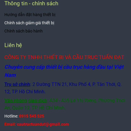
Thông tin - chính sách
Hướng dẫn đặt hàng thiết bị
Chính sách giảm giá thiết bị
Chính sách bảo hành
Liên hệ
CÔNG TY TNHH THIẾT BỊ VÀ CẦU TRỤC TUẤN ĐẠT
Chuyên cung cấp thiết bị cầu trục hàng đầu tại Việt
Nam
Trụ sở chính
: 2 Đường TTN 21, Khu Phố 4, P. Tân Thới, Q.
12, TP. Hồ Chí Minh.
Văn phòng giao dịch
:
A34 - A35 Lê Thị Riêng, Phường Thới
An, Quận 12,
TP. Hồ Chí Minh.
Hotline:
0915 545 525
Email: cautructuandat@gmail.com