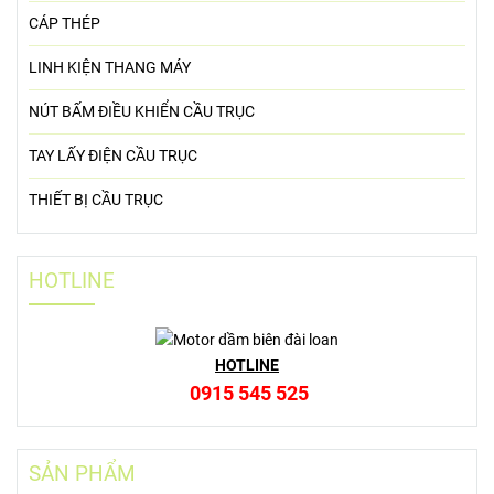
CÁP THÉP
LINH KIỆN THANG MÁY
NÚT BẤM ĐIỀU KHIỂN CẦU TRỤC
TAY LẤY ĐIỆN CẦU TRỤC
THIẾT BỊ CẦU TRỤC
HOTLINE
HOTLINE
0915 545 525
SẢN PHẨM