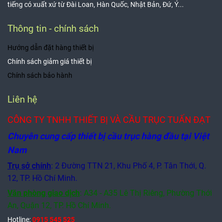
tiếng có xuất xứ từ Đài Loan, Hàn Quốc, Nhật Bản, Đứ, Ý...
Thông tin - chính sách
Hướng dẫn đặt hàng thiết bị
Chính sách giảm giá thiết bị
Chính sách bảo hành
Liên hệ
CÔNG TY TNHH THIẾT BỊ VÀ CẦU TRỤC TUẤN ĐẠT
Chuyên cung cấp thiết bị cầu trục hàng đầu tại Việt
Nam
Trụ sở chính
: 2 Đường TTN 21, Khu Phố 4, P. Tân Thới, Q.
12, TP. Hồ Chí Minh.
Văn phòng giao dịch
:
A34 - A35 Lê Thị Riêng, Phường Thới
An, Quận 12,
TP. Hồ Chí Minh.
Hotline:
0915 545 525