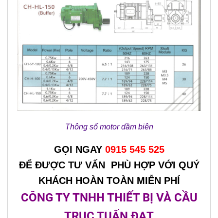
Thông số motor dầm biên
GỌI NGAY
0915 545 525
ĐỂ ĐƯỢC TƯ VẤN PHÙ HỢP VỚI QUÝ
KHÁCH HOÀN TOÀN MIỄN PHÍ
CÔNG TY TNHH THIẾT BỊ VÀ CẦU
TRỤC TUẤN ĐẠT