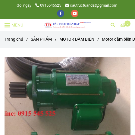
Gọi ngay
0915545525
cautructuandat@gmail.com
0
MENU
Trang chủ
/
SẢN PHẨM
/
MOTOR DẦM BIÊN
/
Motor dầm biên Đ