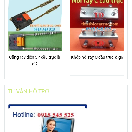
Căng ray điện 3P cầu trục là
Khớp nối ray C cầu trục là gì?
gì?
TƯ VẤN HỖ TRỢ