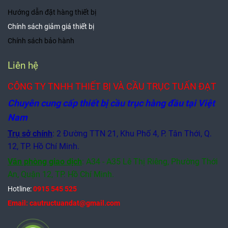
Hướng dẫn đặt hàng thiết bị
Chính sách giảm giá thiết bị
Chính sách bảo hành
Liên hệ
CÔNG TY TNHH THIẾT BỊ VÀ CẦU TRỤC TUẤN ĐẠT
Chuyên cung cấp thiết bị cầu trục hàng đầu tại Việt
Nam
Trụ sở chính
: 2 Đường TTN 21, Khu Phố 4, P. Tân Thới, Q.
12, TP. Hồ Chí Minh.
Văn phòng giao dịch
:
A34 - A35 Lê Thị Riêng, Phường Thới
An, Quận 12,
TP. Hồ Chí Minh.
Hotline:
0915 545 525
Email: cautructuandat@gmail.com