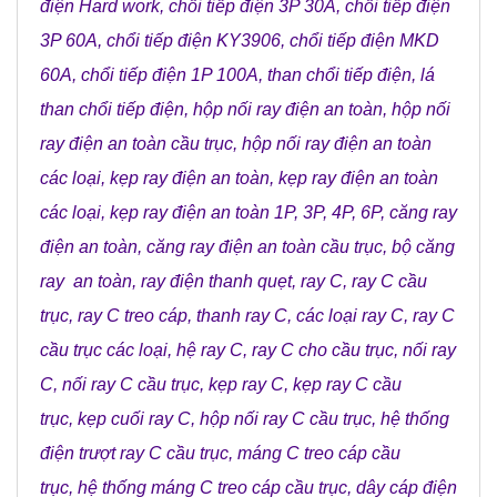
điện Hard work
,
chổi tiếp điện 3P 30A
,
chổi tiếp điện
3P 60A
,
chổi tiếp điện KY3906
,
chổi tiếp điện MKD
60A
,
chổi tiếp điện 1P 100A
,
than chổi tiếp điện
,
lá
than chổi tiếp điện
,
hộp nối ray điện an toàn
,
hộp nối
ray điện an toàn cầu trục
,
hộp nối ray điện an toàn
các loại
,
kẹp ray điện an toàn
,
kẹp ray điện an toàn
các loại
,
kẹp ray điện an toàn 1P, 3P, 4P, 6P
,
căng ray
điện an toàn
,
căng ray điện an toàn cầu trục
,
bộ căng
ray an toàn
,
ray điện thanh quẹt
,
ray C
,
ray C cầu
trục
,
ray C treo cáp
,
thanh ray C
,
các loại ray C
,
ray C
cầu trục các loại
,
hệ ray C
,
ray C cho cầu trục
,
nối ray
C
,
nối ray C cầu trục
,
kẹp ray C
,
kẹp ray C cầu
trục
,
kẹp cuối ray C
,
hộp nối ray C cầu trục
,
hệ thống
điện trượt ray C cầu trục
,
máng C treo cáp cầu
trục
,
hệ thống máng C treo cáp cầu trục
,
dây cáp điện