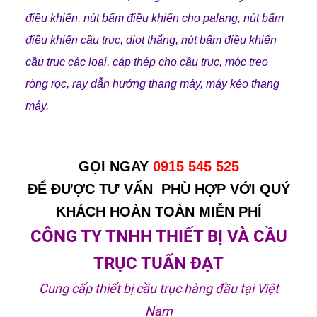
điều khiển
,
nút bấm điều khiển cho palang
,
nút bấm
điều khiển cầu trục
,
diot thắng
,
nút bấm điều khiển
cầu trục các loại
,
cáp thép cho cầu trục
,
móc treo
ròng rọc
,
ray dẫn hướng thang máy
,
máy kéo thang
máy
.
GỌI NGAY
0915 545 525
ĐỂ ĐƯỢC TƯ VẤN PHÙ HỢP VỚI QUÝ
KHÁCH HOÀN TOÀN MIỄN PHÍ
CÔNG TY TNHH THIẾT BỊ VÀ CẦU
TRỤC TUẤN ĐẠT
Cung cấp thiết bị cầu trục hàng đầu tại Việt
Nam