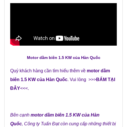
Motor dầm biên 1.5 KW của Hàn Quốc
Quý khách hàng cần tìm hiểu thêm về
motor dầm
biên 1.5 KW của Hàn Quốc
. Vui lòng >>>
BẤM TẠI
ĐÂY
<<<.
Bên cạnh
motor dầm biên 1.5 KW của Hàn
Quốc
,
Công ty Tuấn Đạt
còn cung cấp những
thiết bị