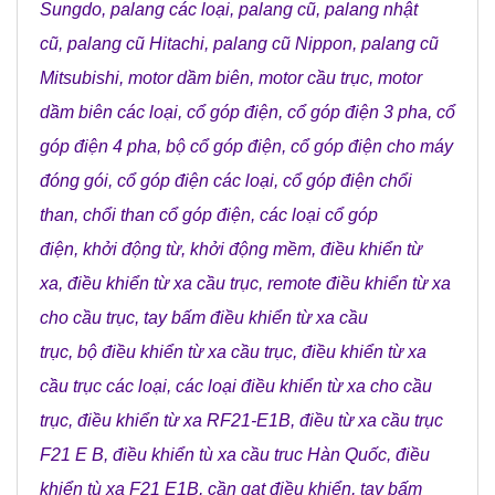
Sungdo
,
palang các loại
,
palang cũ
,
palang nhật
cũ
,
palang cũ Hitachi
,
palang cũ Nippon
,
palang cũ
Mitsubishi
,
motor dầm biên
,
motor cầu trục
,
motor
dầm biên các loại
,
cổ góp điện
,
cổ góp điện 3 pha
,
cổ
góp điện 4 pha
,
bộ cổ góp điện
,
cổ góp điện cho máy
đóng gói
,
cổ góp điện các loại
,
cổ góp điện chổi
than
,
chổi than cổ góp điện
,
các loại cổ góp
điện
,
khởi động từ
,
khởi động mềm
,
điều khiển từ
xa
,
điều khiển từ xa cầu trục
,
remote điều khiển từ xa
cho cầu trục
,
tay bấm điều khiển từ xa cầu
trục
,
bộ điều khiển từ xa cầu trục
,
điều khiển từ xa
cầu trục các loại
,
các loại điều khiển từ xa cho cầu
trục
,
điều khiển từ xa RF21-E1B
,
điều từ xa cầu trục
F21 E B
,
điều khiển tù xa cầu truc Hàn Quốc
,
điều
khiển tù xa F21 E1B
,
cần gạt điều khiển
,
tay bấm