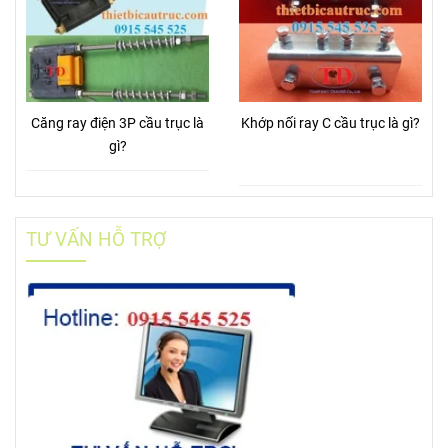
Căng ray điện 3P cầu trục là
Khớp nối ray C cầu trục là gì?
gì?
TƯ VẤN HỖ TRỢ