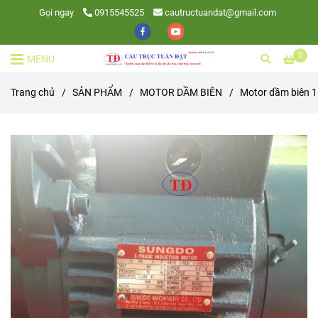
Gọi ngay
0915545525
cautructuandat@gmail.com
0
MENU
Trang chủ
/
SẢN PHẨM
/
MOTOR DẦM BIÊN
/
Motor dầm biên 