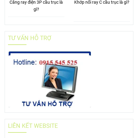
Căng ray điện 3P cầu trục là
Khớp nối ray C cầu trục là gì?
gì?
TƯ VẤN HỖ TRỢ
LIÊN KẾT WEBSITE