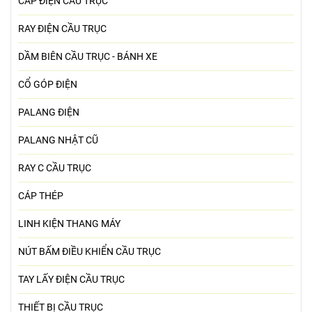
CÁP ĐIỆN CẦU TRỤC
RAY ĐIỆN CẦU TRỤC
DẦM BIÊN CẦU TRỤC - BÁNH XE
CỔ GÓP ĐIỆN
PALANG ĐIỆN
PALANG NHẬT CŨ
RAY C CẦU TRỤC
CÁP THÉP
LINH KIỆN THANG MÁY
NÚT BẤM ĐIỀU KHIỂN CẦU TRỤC
TAY LẤY ĐIỆN CẦU TRỤC
THIẾT BỊ CẦU TRỤC