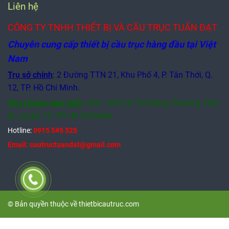
Liên hệ
CÔNG TY TNHH THIẾT BỊ VÀ CẦU TRỤC TUẤN ĐẠT
Chuyên cung cấp thiết bị cầu trục hàng đầu tại Việt
Nam
Trụ sở chính
: 2 Đường TTN 21, Khu Phố 4, P. Tân Thới, Q.
12, TP. Hồ Chí Minh.
Văn phòng giao dịch
:
A34 - A35 Lê Thị Riêng, Phường Thới
An, Quận 12,
TP. Hồ Chí Minh.
Hotline:
0915 545 525
Email: cautructuandat@gmail.com
© Bản quyền thuộc về thietbicautruc.com