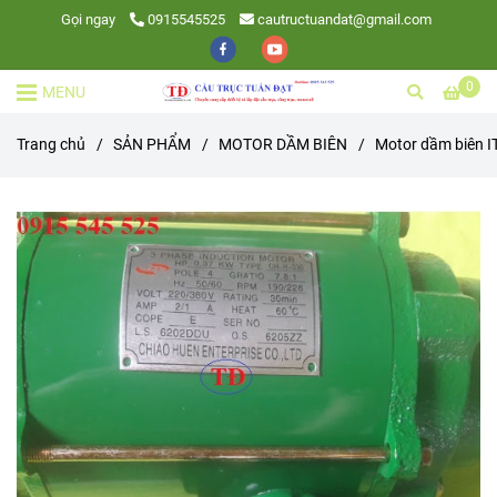
Gọi ngay
0915545525
cautructuandat@gmail.com
0
MENU
Trang chủ
/
SẢN PHẨM
/
MOTOR DẦM BIÊN
/
Motor dầm biên I