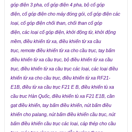
góp điện 3 pha
,
cổ góp điện 4 pha
,
bộ cổ góp
điện
,
cổ góp điện cho máy đóng gói
,
cổ góp điện các
loại
,
cổ góp điện chổi than
,
chổi than cổ góp
điện
,
các loại cổ góp điện
,
khởi động từ
,
khởi động
mềm
,
điều khiển từ xa
,
điều khiển từ xa cầu
trục
,
remote điều khiển từ xa cho cầu trục
,
tay bấm
điều khiển từ xa cầu trục
,
bộ điều khiển từ xa cầu
trục
,
điều khiển từ xa cầu trục các loại
,
các loại điều
khiển từ xa cho cầu trục
,
điều khiển từ xa RF21-
E1B
,
điều từ xa cầu trục F21 E B
,
điều khiển tù xa
cầu truc Hàn Quốc
,
điều khiển tù xa F21 E1B
,
cần
gạt điều khiển
,
tay bấm điều khiển
,
nút bấm điều
khiển cho palang
,
nút bấm điều khiển cầu trục
,
nút
bấm điều khiển cầu trục các loại
,
cáp thép cho cầu