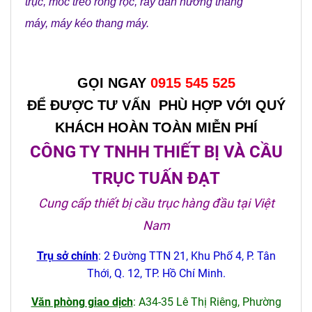
trục
,
móc treo ròng rọc
,
ray dẫn hướng thang
máy
,
máy kéo thang máy
.
GỌI NGAY
0915 545 525
ĐỂ ĐƯỢC TƯ VẤN PHÙ HỢP VỚI QUÝ
KHÁCH HOÀN TOÀN MIỄN PHÍ
CÔNG TY TNHH THIẾT BỊ VÀ CẦU
TRỤC TUẤN ĐẠT
Cung cấp thiết bị cầu trục hàng đầu tại Việt
Nam
Trụ sở chính
: 2 Đường TTN 21, Khu Phố 4, P. Tân
Thới, Q. 12, TP. Hồ Chí Minh.
Văn phòng giao dịch
: A34-35 Lê Thị Riêng, Phường