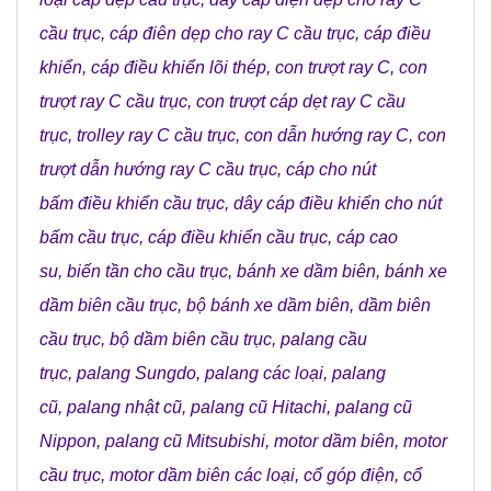
cầu trục
,
cáp điên dẹp cho ray C cầu trục
,
cáp điều
khiển
,
cáp điều khiển lõi thép
,
con trượt ray C
,
con
trượt ray C cầu trục
,
con trượt cáp dẹt ray C cầu
trục
,
trolley ray C cầu trục
,
con dẫn hướng ray C
,
con
trượt dẫn hướng ray C cầu trục
,
cáp cho nút
bấm điều khiển cầu trục
,
dây cáp điều khiển cho nút
bấm cầu trục
,
cáp điều khiển cầu trục
,
cáp cao
su
,
biến tần cho cầu trục
,
bánh xe dầm biên
,
bánh xe
dầm biên cầu trục
,
bộ bánh xe dầm biên
,
dầm biên
cầu trục
,
bộ dầm biên cầu trục
,
palang cầu
trục
,
palang Sungdo
,
palang các loại
,
palang
cũ
,
palang nhật cũ
,
palang cũ Hitachi
,
palang cũ
Nippon
,
palang cũ Mitsubishi
,
motor dầm biên
,
motor
cầu trục
,
motor dầm biên các loại
,
cổ góp điện
,
cổ