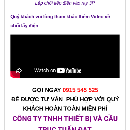
Lắp chổi tiếp điện vào ray 3P
Quý khách vui lòng tham khảo thêm Video về
chổi lấy điện:
GỌI NGAY
0915 545 525
ĐỂ ĐƯỢC TƯ VẤN PHÙ HỢP VỚI QUÝ
KHÁCH HOÀN TOÀN MIỄN PHÍ
CÔNG TY TNHH THIẾT BỊ VÀ CẦU
TRỤC TUẤN ĐẠT