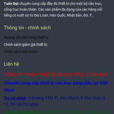
Tuấn Đạt
chuyên cung cấp đầy đủ thiết bị cho một bộ cầu trục,
cổng trục hoàn thiện. Các sản phẩm đa dạng của các hãng nổi
tiếng có xuất xứ từ Đài Loan, Hàn Quốc, Nhật Bản, Đứ, Ý...
Thông tin - chính sách
Hướng dẫn đặt hàng thiết bị
Chính sách giảm giá thiết bị
Chính sách bảo hành
Liên hệ
CÔNG TY TNHH THIẾT BỊ VÀ CẦU TRỤC TUẤN ĐẠT
Chuyên cung cấp thiết bị cầu trục hàng đầu tại Việt
Nam
Trụ sở chính
: 2 Đường TTN 21, Khu Phố 4, P. Tân Thới, Q.
12, TP. Hồ Chí Minh.
Văn phòng giao dịch
:
A34 - A35 Lê Thị Riêng, Phường Thới