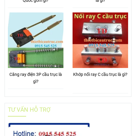
Quốc gồm gỉ?
là gì?
Căng ray điện 3P cầu trục là
Khớp nối ray C cầu trục là gì?
gì?
TƯ VẤN HỖ TRỢ