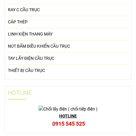
RAY C CẦU TRỤC
CÁP THÉP
LINH KIỆN THANG MÁY
NÚT BẤM ĐIỀU KHIỂN CẦU TRỤC
TAY LẤY ĐIỆN CẦU TRỤC
THIẾT BỊ CẦU TRỤC
HOTLINE
HOTLINE
0915 545 525