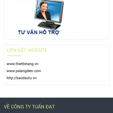
LIÊN KẾT WEBSITE
www.thietbinang.vn
www.palangdien.com
http://baodautu.vn
VỀ CÔNG TY TUẤN ĐẠT