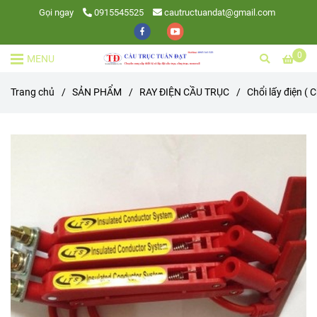
Gọi ngay
0915545525
cautructuandat@gmail.com
0
MENU
Trang chủ
/
SẢN PHẨM
/
RAY ĐIỆN CẦU TRỤC
/
Chổi lấy điện ( C