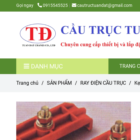
Gọi ngay
0915545525
cautructuandat@gmail.com
DANH MỤC
TRANG 
Trang chủ
/
SẢN PHẨM
/
RAY ĐIỆN CẦU TRỤC
/
Kẹ