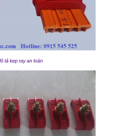
ô tả kẹp ray an toàn