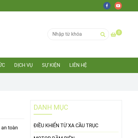
0
ỨC
DỊCH VỤ
SỰ KIỆN
LIÊN HỆ
DANH MỤC
ĐIỀU KHIỂN TỪ XA CẦU TRỤC
n an toàn