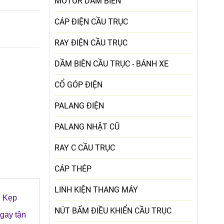
MOTOR DẦM BIÊN
CÁP ĐIỆN CẦU TRỤC
RAY ĐIỆN CẦU TRỤC
DẦM BIÊN CẦU TRỤC - BÁNH XE
CỔ GÓP ĐIỆN
PALANG ĐIỆN
PALANG NHẬT CŨ
RAY C CẦU TRỤC
CÁP THÉP
LINH KIỆN THANG MÁY
. Kẹp
NÚT BẤM ĐIỀU KHIỂN CẦU TRỤC
ngay tận