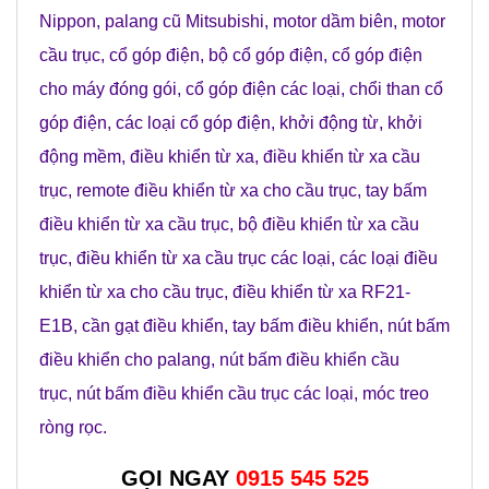
Nippon
,
palang cũ Mitsubishi
,
motor dầm biên
,
motor
cầu trục
,
cổ góp điện
,
bộ cổ góp điện
,
cổ góp điện
cho máy đóng gói
,
cổ góp điện các loại
,
chổi than cổ
góp điện
,
các loại cổ góp điện
,
khởi động từ
,
khởi
động mềm
,
điều khiển từ xa
,
điều khiển từ xa cầu
trục
,
remote điều khiển từ xa cho cầu trục
,
tay bấm
điều khiển từ xa cầu trục
,
bộ điều khiển từ xa cầu
trục
,
điều khiển từ xa cầu trục các loại
,
các loại điều
khiển từ xa cho cầu trục
,
điều khiển từ xa RF21-
E1B
,
cần gạt điều khiển
,
tay bấm điều khiển
,
nút bấm
điều khiển cho palang
,
nút bấm điều khiển cầu
trục
,
nút bấm điều khiển cầu trục các loại
,
móc treo
ròng rọc
.
GỌI NGAY
0915 545 525