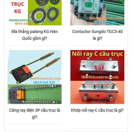
Đĩa thắng palang KG Hàn
Contactor Sungdo TGC3-40
Quốc gồm gỉ?
là gì?
Căng ray điện 3P cầu trục là
Khớp nối ray C cầu trục là gì?
gì?