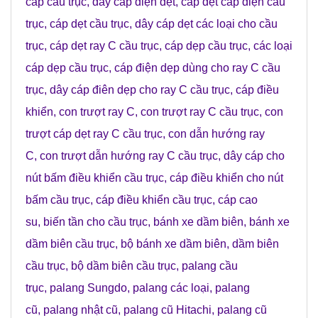
cáp cầu trục
,
dây cáp điện dẹt
,
cáp dẹt cấp điện cầu
trục
,
cáp dẹt cầu trục
,
dây cáp dẹt các loại cho cầu
trục
,
cáp dẹt ray C cầu trục
,
cáp dẹp cầu trục
,
các loại
cáp dẹp cầu trục
,
cáp điện dẹp dùng cho ray C cầu
trục
,
dây cáp điên dẹp cho ray C cầu trục
,
cáp điều
khiển
,
con trượt ray C
,
con trượt ray C cầu trục
,
con
trượt cáp dẹt ray C cầu trục
,
con dẫn hướng ray
C
,
con trượt dẫn hướng ray C cầu trục
,
dây cáp cho
nút bấm điều khiển cầu trục
,
cáp điều khiển cho nút
bấm cầu trục
,
cáp điều khiển cầu trục
,
cáp cao
su
,
biến tần cho cầu trục
,
bánh xe dầm biên
,
bánh xe
dầm biên cầu trục
,
bộ bánh xe dầm biên
,
dầm biên
cầu trục
,
bộ dầm biên cầu trục
,
palang cầu
trục
,
palang Sungdo
,
palang các loại
,
palang
cũ
,
palang nhật cũ
,
palang cũ Hitachi
,
palang cũ