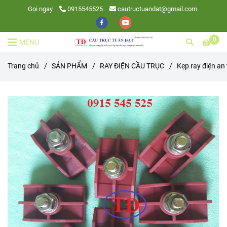
Gọi ngay
0915545525
cautructuandat@gmail.com
0
MENU
Trang chủ
/
SẢN PHẨM
/
RAY ĐIỆN CẦU TRỤC
/
Kẹp ray điện an