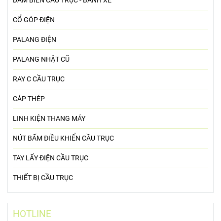
DẦM BIÊN CẦU TRỤC - BÁNH XE
CỔ GÓP ĐIỆN
PALANG ĐIỆN
PALANG NHẬT CŨ
RAY C CẦU TRỤC
CÁP THÉP
LINH KIỆN THANG MÁY
NÚT BẤM ĐIỀU KHIỂN CẦU TRỤC
TAY LẤY ĐIỆN CẦU TRỤC
THIẾT BỊ CẦU TRỤC
HOTLINE