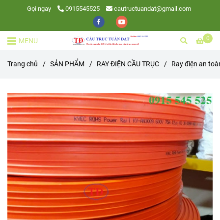
Gọi ngay
0915545525
cautructuandat@gmail.com
0
MENU
Trang chủ
/
SẢN PHẨM
/
RAY ĐIỆN CẦU TRỤC
/
Ray điện an toà