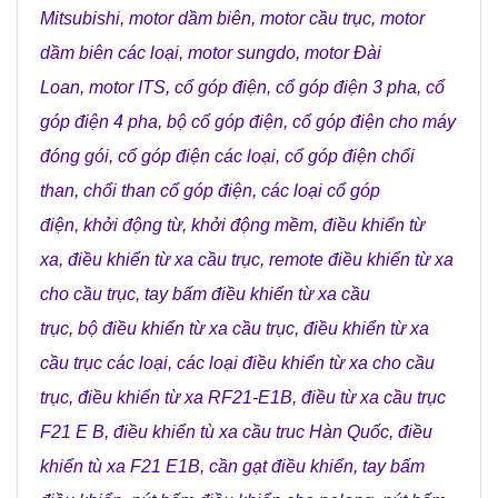
Mitsubishi
,
motor dầm biên
,
motor cầu trục
,
motor
dầm biên các loại
,
motor sungdo
,
motor Đài
Loan
,
motor ITS
,
cổ góp điện
,
cổ góp điện 3 pha
,
cổ
góp điện 4 pha
,
bộ cổ góp điện
,
cổ góp điện cho máy
đóng gói
,
cổ góp điện các loại
,
cổ góp điện chổi
than
,
chổi than cổ góp điện
,
các loại cổ góp
điện
,
khởi động từ
,
khởi động mềm
,
điều khiển từ
xa
,
điều khiển từ xa cầu trục
,
remote điều khiển từ xa
cho cầu trục
,
tay bấm điều khiển từ xa cầu
trục
,
bộ điều khiển từ xa cầu trục
,
điều khiển từ xa
cầu trục các loại
,
các loại điều khiển từ xa cho cầu
trục
,
điều khiển từ xa RF21-E1B
,
điều từ xa cầu trục
F21 E B
,
điều khiển tù xa cầu truc Hàn Quốc
,
điều
khiển tù xa F21 E1B
,
cần gạt điều khiển
,
tay bấm