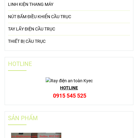
LINH KIỆN THANG MÁY
NÚT BẤM ĐIỀU KHIỂN CẦU TRỤC
TAY LẤY ĐIỆN CẦU TRỤC
THIẾT BỊ CẦU TRỤC
HOTLINE
HOTLINE
0915 545 525
SẢN PHẨM