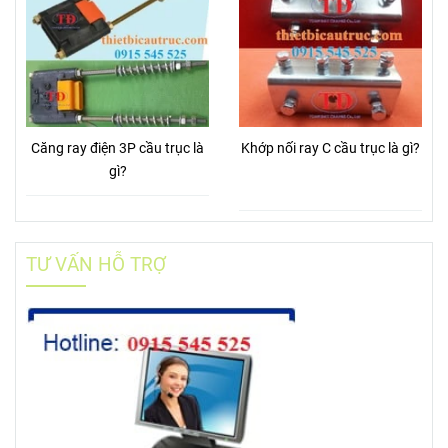
Căng ray điện 3P cầu trục là
Khớp nối ray C cầu trục là gì?
gì?
TƯ VẤN HỖ TRỢ