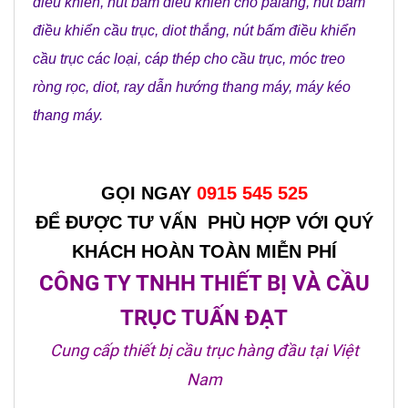
điều khiển
,
nút bấm điều khiển cho palang
,
nút bấm
điều khiển cầu trục
,
diot thắng
,
nút bấm điều khiển
cầu trục các loại
,
cáp thép cho cầu trục
,
móc treo
ròng rọc
,
diot
,
ray dẫn hướng thang máy
,
máy kéo
thang máy
.
GỌI NGAY
0915 545 525
ĐỂ ĐƯỢC TƯ VẤN PHÙ HỢP VỚI QUÝ
KHÁCH HOÀN TOÀN MIỄN PHÍ
CÔNG TY TNHH THIẾT BỊ VÀ CẦU
TRỤC TUẤN ĐẠT
Cung cấp thiết bị cầu trục hàng đầu tại Việt
Nam