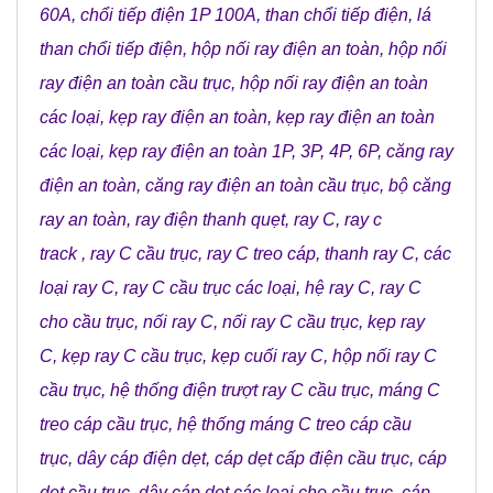
60A
,
chổi tiếp điện 1P 100A
,
than chổi tiếp điện
,
lá
than chổi tiếp điện
,
hộp nối ray điện an toàn
,
hộp nối
ray điện an toàn cầu trục
,
hộp nối ray điện an toàn
các loại
,
kẹp ray điện an toàn
,
kẹp ray điện an toàn
các loại
,
kẹp ray điện an toàn 1P, 3P, 4P, 6P
,
căng ray
điện an toàn
,
căng ray điện an toàn cầu trục
,
bộ căng
ray an toàn
,
ray điện thanh quẹt
,
ray C
,
ray c
track
,
ray C cầu trục
,
ray C treo cáp
,
thanh ray C
,
các
loại ray C
,
ray C cầu trục các loại
,
hệ ray C
,
ray C
cho cầu trục
,
nối ray C
,
nối ray C cầu trục
,
kẹp ray
C
,
kẹp ray C cầu trục
,
kẹp cuối ray C
,
hộp nối ray C
cầu trục
,
hệ thống điện trượt ray C cầu trục
,
máng C
treo cáp cầu trục
,
hệ thống máng C treo cáp cầu
trục
,
dây cáp điện dẹt
,
cáp dẹt cấp điện cầu trục
,
cáp
dẹt cầu trục
,
dây cáp dẹt các loại cho cầu trục
,
cáp