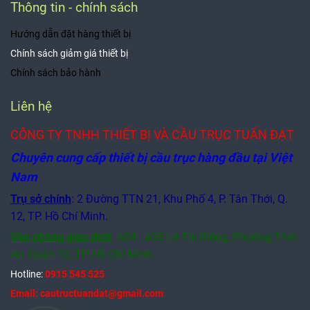
Thông tin - chính sách
Hướng dẫn đặt hàng thiết bị
Chính sách giảm giá thiết bị
Chính sách bảo hành
Liên hệ
CÔNG TY TNHH THIẾT BỊ VÀ CẦU TRỤC TUẤN ĐẠT
Chuyên cung cấp thiết bị cầu trục hàng đầu tại Việt
Nam
Trụ sở chính
: 2 Đường TTN 21, Khu Phố 4, P. Tân Thới, Q.
12, TP. Hồ Chí Minh.
Văn phòng giao dịch
:
A34 - A35 Lê Thị Riêng, Phường Thới
An, Quận 12,
TP. Hồ Chí Minh.
Hotline:
0915 545 525
Email: cautructuandat@gmail.com