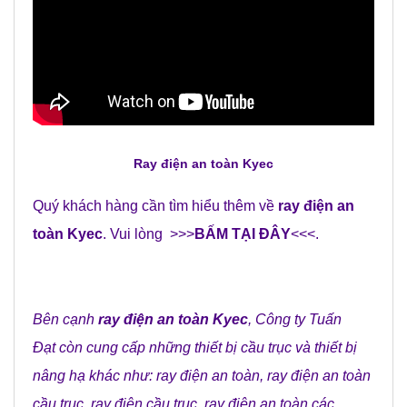
Ray điện an toàn Kyec
Quý khách hàng cần tìm hiểu thêm về
ray điện an
toàn Kyec
. Vui lòng >>>
BẤM TẠI ĐÂY
<<<.
Bên cạnh
ray điện an toàn Kyec
,
Công ty Tuấn
Đạt
còn cung cấp những
thiết bị cầu trục
và
thiết bị
nâng hạ
khác như:
ray điện an toàn
,
ray điện an toàn
cầu trục
,
ray điện cầu trục
,
ray điện an toàn các