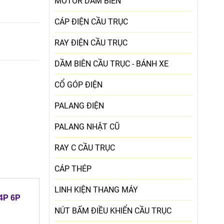
MOTOR DẦM BIÊN
CÁP ĐIỆN CẦU TRỤC
RAY ĐIỆN CẦU TRỤC
DẦM BIÊN CẦU TRỤC - BÁNH XE
CỔ GÓP ĐIỆN
PALANG ĐIỆN
PALANG NHẬT CŨ
RAY C CẦU TRỤC
CÁP THÉP
LINH KIỆN THANG MÁY
 4P 6P
NÚT BẤM ĐIỀU KHIỂN CẦU TRỤC