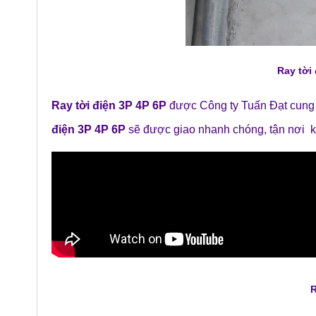
Ray tời
Ray tời điện 3P 4P 6P
được Công ty Tuấn Đạt cung c
điện 3P 4P 6P
sẽ được giao nhanh chóng, tận nơi 
R