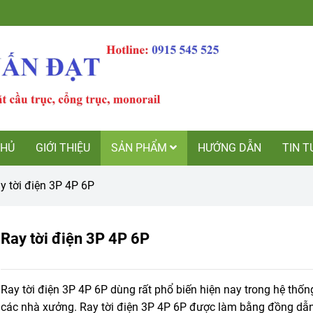
CHỦ
GIỚI THIỆU
SẢN PHẨM
HƯỚNG DẪN
TIN T
y tời điện 3P 4P 6P
Ray tời điện 3P 4P 6P
Ray tời điện 3P 4P 6P dùng rất phổ biến hiện nay trong hệ thốn
các nhà xưởng. Ray tời điện 3P 4P 6P được làm bằng đồng dẫn