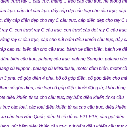
điện trượt ray C cầu trục
,
máng C treo cáp cầu trục
,
hệ thống m
cầu trục
,
cáp dẹt cầu trục
,
dây cáp dẹt các loại cho cầu trục
,
cáp 
c
,
dây cáp điện dẹp cho ray C cầu trục
,
cáp điên dẹp cho ray C 
t ray C
,
con trượt ray C cầu trục
,
con trượt cáp dẹt ray C cầu trục
ướng ray C cầu trục
,
cáp cho nút bấm điều khiển cầu trục
,
dây c
cáp cao su
,
biến tần cho cầu trục
,
bánh xe dầm biên
,
bánh xe d
 dầm biên cầu trục
,
palang cầu trục
,
palang Sungdo
,
palang các
lang cũ Nippon
,
palang cũ Mitsubishi
,
motor dầm biên
,
motor c
ện 3 pha
,
cổ góp điện 4 pha
,
bộ cổ góp điện
,
cổ góp điện cho m
 than cổ góp điện
,
các loại cổ góp điện
,
khởi động từ
,
khởi động
te điều khiển từ xa cho cầu trục
,
tay bấm điều khiển từ xa cầu
 trục các loại
,
các loại điều khiển từ xa cho cầu trục
,
điều khiển
ù xa cầu truc Hàn Quốc
,
điều khiển tù xa F21 E1B
,
cần gạt điều
alang
,
nút bấm điều khiển cầu trục
,
nút bấm điều khiển cầu trục 