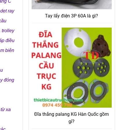
áng C
dẹt ray
Tay lấy điện 3P 60A là gì?
cầu
,
trolley
áp điều
ầm biên
ầu
áy đóng
 từ xa
Đĩa thắng palang KG Hàn Quốc gồm
gỉ?
các