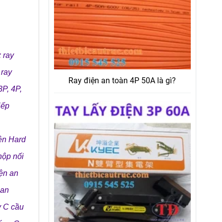
:
ray
,
ray
Ray điện an toàn 4P 50A là gì?
3P, 4P,
iếp
iện Hard
hộp nối
iện an
 an
y C cầu