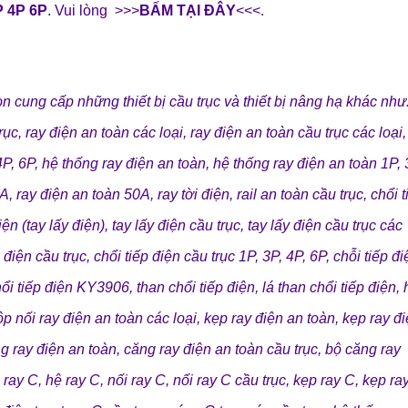
P 4P 6P
. Vui lòng >>>
BẤM TẠI ĐÂY
<<<.
n cung cấp những
thiết bị cầu trục
và
thiết bị nâng hạ
khác như
rục
,
ray điện an toàn các loại
,
ray điện an toàn cầu trục các loại
4P, 6P
,
hệ thống ray điện an toàn
,
hệ thống ray điện an toàn 1P, 
5A
,
ray điện an toàn 50A
,
ray tời điện
,
rail an toàn cầu trục
,
chổi t
iện (tay lấy điện)
,
tay lấy điện cầu trục
,
tay lấy điện cầu trục các
p điện cầu trục
,
chổi tiếp điện cầu trục 1P, 3P, 4P, 6P
,
chỗi tiếp đ
ổi tiếp điện KY3906
,
than chổi tiếp điện
,
lá than chổi tiếp điện
,
p nối ray điện an toàn các loại
,
kẹp ray điện an toàn
,
kẹp ray đ
g ray điện an toàn
,
căng ray điện an toàn cầu trục
,
bộ căng ray
 ray C
,
hệ ray C
,
nối ray C
,
nối ray C cầu trục
,
kẹp ray C
,
kẹp ra