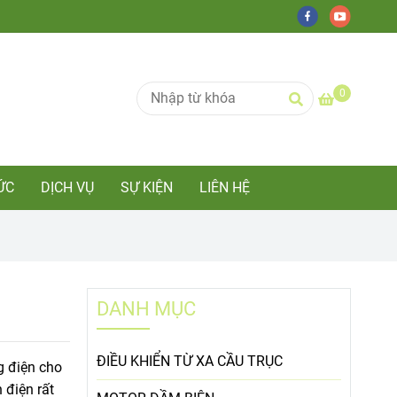
0
ỨC
DỊCH VỤ
SỰ KIỆN
LIÊN HỆ
DANH MỤC
ĐIỀU KHIỂN TỪ XA CẦU TRỤC
g điện cho
 điện rất