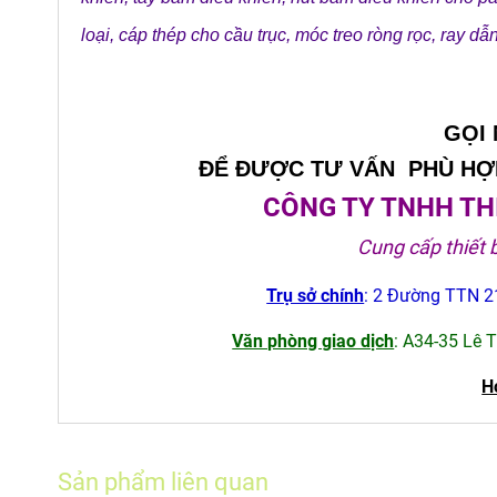
loại
,
cáp thép cho cầu trục
,
móc treo ròng rọc
,
ray dẫ
GỌI
ĐỂ ĐƯỢC TƯ VẤN PHÙ HỢP
CÔNG TY TNHH THI
Cung cấp thiết 
Trụ sở chính
: 2 Đường TTN 21
Văn phòng giao dịch
: A34-35 Lê 
H
Sản phẩm liên quan