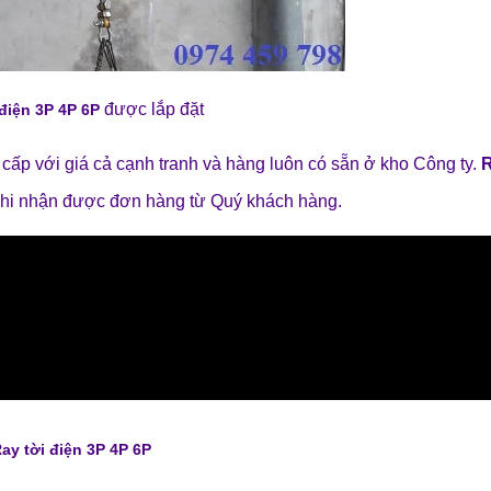
được lắp đặt
 điện 3P 4P 6P
ấp với giá cả cạnh tranh và hàng luôn có sẵn ở kho Công ty.
R
khi nhận được đơn hàng từ Quý khách hàng.
ay tời điện 3P 4P 6P