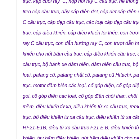
trục
,
kẹp cuối ray C
,
hộp nối ray C cầu trục
,
hệ thống 
treo cáp cầu trục
,
dây cáp điện dẹt
,
cáp dẹt cấp điện 
C cầu trục
,
cáp dẹp cầu trục
,
các loại cáp dẹp cầu trụ
trục
,
cáp điều khiển
,
cáp điều khiển lõi thép
,
con trượ
ray C cầu trục
,
con dẫn hướng ray C
,
con trượt dẫn h
khiển cho nút bấm cầu trục
,
cáp điều khiển cầu trục
,
cầu trục
,
bộ bánh xe dầm biên
,
dầm biên cầu trục
,
bộ
loại
,
palang cũ
,
palang nhật cũ
,
palang cũ Hitachi
,
pa
trục
,
motor dầm biên các loại
,
cổ góp điện
,
cổ góp đi
gói
,
cổ góp điện các loại
,
cổ góp điện chổi than
,
chổi
mềm
,
điều khiển từ xa
,
điều khiển từ xa cầu trục
,
remo
trục
,
bộ điều khiển từ xa cầu trục
,
điều khiển từ xa cầu
RF21-E1B
,
điều từ xa cầu trục F21 E B
,
điều khiển t
khiển
,
tay bấm điều khiển
,
nút bấm điều khiển cho p