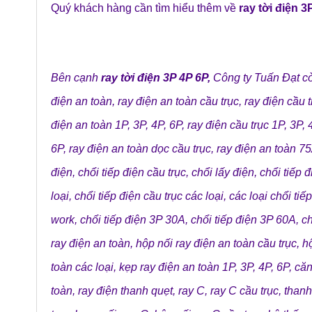
Quý khách hàng cần tìm hiểu thêm về
ray tời điện 3
Bên cạnh
ray tời điện 3P 4P 6P
,
Công ty Tuấn Đạt
cò
điện an toàn
,
ray điện an toàn cầu trục
,
ray điện cầu t
điện an toàn 1P, 3P, 4P, 6P
,
ray điện cầu trục 1P, 3P, 
6P
,
ray điện an toàn dọc cầu trục
,
ray điện an toàn 7
điện
,
chổi tiếp điện cầu trục
,
chổi lấy điện
,
chổi tiếp đ
loại
,
chổi tiếp điện cầu trục các loại
,
các loại chổi tiế
work
,
chổi tiếp điện 3P 30A
,
chổi tiếp điện 3P 60A
,
ch
ray điện an toàn
,
hộp nối ray điện an toàn cầu trục
,
hộ
toàn các loại
,
kẹp ray điện an toàn 1P, 3P, 4P, 6P
,
căn
toàn
,
ray điện thanh quẹt
,
ray C
,
ray C cầu trục
,
thanh