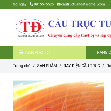
Gọi ngay
0915545525
cautructuandat@gmail.com
DANH MỤC
TRANG 
Trang chủ
/
SẢN PHẨM
/
RAY ĐIỆN CẦU TRỤC
/
Ra